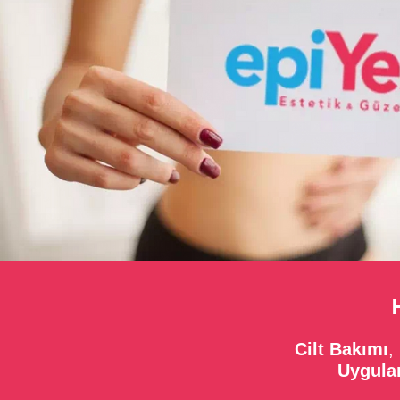
Cilt Bakımı
,
Uygula