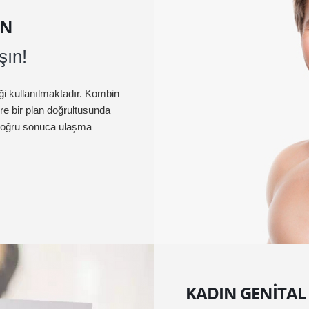
ON
şın!
ği kullanılmaktadır. Kombin
öre bir plan doğrultusunda
 doğru sonuca ulaşma
KADIN GENITAL