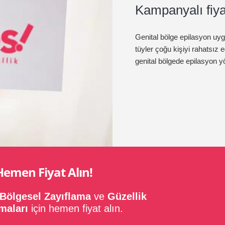
Kampanyalı fiyat
Genital bölge epilasyon uyg
tüyler çoğu kişiyi rahatsız 
genital bölgede epilasyon 
Hemen Fiyat Alın!
Bölgesel Zayıflama
ve
Güzellik
maları
için hemen fiyat alın.