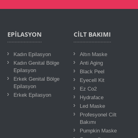
EPILASYON
CILT
BAKIMI
Kadın Epilasyon
Altın Maske
Kadın Genital Bölge
Anti Aging
Epilasyon
Black Peel
Erkek Genital Bölge
Eyecell Kit
Epilasyon
Ez Co2
Erkek Epilasyon
Hydraface
Led Maske
Profesyonel Cilt
Bakımı
Pumpkin Maske