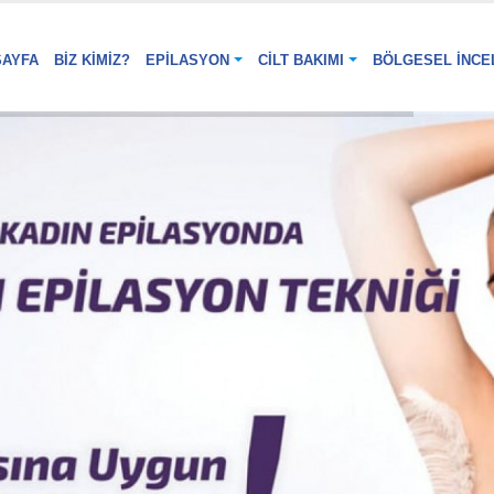
SAYFA
BIZ KIMIZ?
EPILASYON
CILT BAKIMI
BÖLGESEL İNCE