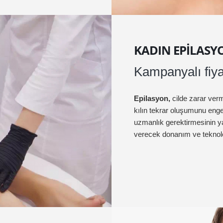
KADIN EPILASY
Kampanyalı fiyat
Epilasyon,
cilde zarar verm
kılın tekrar oluşumunu eng
uzmanlık gerektirmesinin ya
verecek donanım ve teknoloj