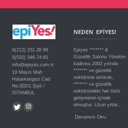
NEDEN
EPIYES!
0(212) 231 26 99
Epiyes ******* &
Güzellik Salonu Yönetim
0(532) 346 74 65
kadrosu 2002 yılında
info@epiyes.com.tr
******* ve güzellik
19 Mayıs Mah
sektörüne atılarak,
Halaskargazi Cad.
******* ve güzellik
No:202/1 Şişli /
sektöründeki her türlü
İSTANBUL
gelişmenin içinde
olmuştur. Uzun yıllar...
Devamını Oku