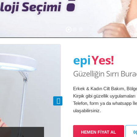
epi
Yes!
Güzelliğin Sırrı Bur
Erkek & Kadın Cilt Bakım, Bölge
Kirpik gibi güzellik uygulamaları il
Telefon, form ya da whatsapp İlet
ulaşabilirsiniz.
HEMEN FIYAT AL
0
EYECELL KIT