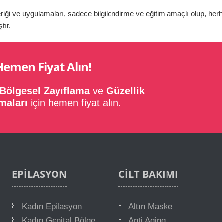
iği ve uygulamaları, sadece bilgilendirme ve eğitim amaçlı olup, herh
tır.
Hemen Fiyat Alın!
Bölgesel Zayıflama
ve
Güzellik
maları
için hemen fiyat alın.
EPILASYON
CILT
BAKIMI
Kadın Epilasyon
Altın Maske
Kadın Genital Bölge
Anti Aging