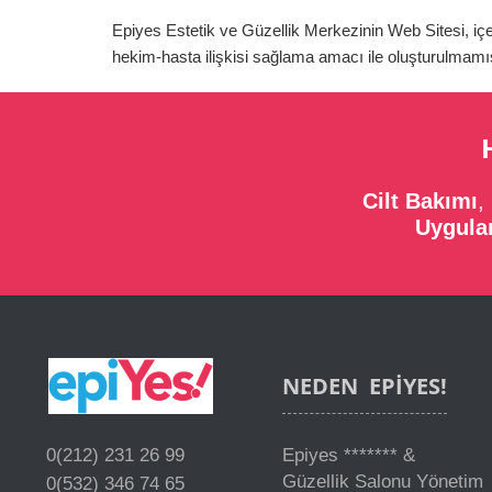
Epiyes Estetik ve Güzellik Merkezinin Web Sitesi, içer
hekim-hasta ilişkisi sağlama amacı ile oluşturulmamış
Cilt Bakımı
,
Uygula
NEDEN
EPIYES!
0(212) 231 26 99
Epiyes ******* &
Güzellik Salonu Yönetim
0(532) 346 74 65