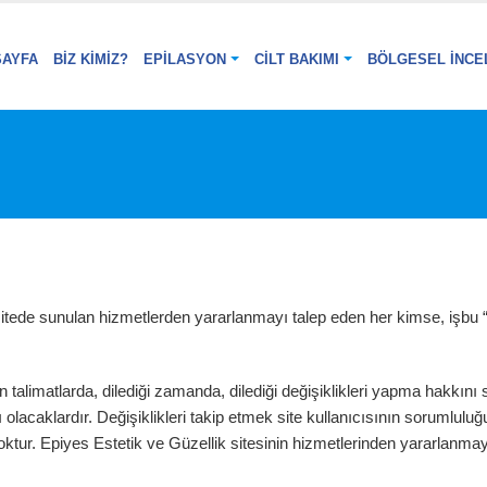
SAYFA
BIZ KIMIZ?
EPILASYON
CILT BAKIMI
BÖLGESEL İNCE
itede sunulan hizmetlerden yararlanmayı talep eden her kimse, işbu 
talimatlarda, dilediği zamanda, dilediği değişiklikleri yapma hakkını s
cı olacaklardır. Değişiklikleri takip etmek site kullanıcısının sorumlul
 yoktur. Epiyes Estetik ve Güzellik sitesinin hizmetlerinden yararlanm