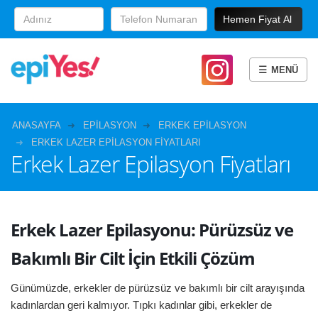
☰
ANASAYFA
EPILASYON
ERKEK EPILASYON
ERKEK LAZER EPILASYON FIYATLARI
Erkek Lazer Epilasyon Fiyatları
Erkek Lazer Epilasyonu: Pürüzsüz ve
Bakımlı Bir Cilt İçin Etkili Çözüm
Günümüzde, erkekler de pürüzsüz ve bakımlı bir cilt arayışında
kadınlardan geri kalmıyor. Tıpkı kadınlar gibi, erkekler de