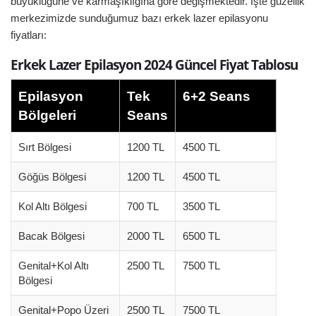
büyüklüğüne ve karmaşıklığına göre değişmektedir. İşte güzellik
merkezimizde sunduğumuz bazı erkek lazer epilasyonu
fiyatları:
Erkek Lazer Epilasyon 2024 Güncel Fiyat Tablosu
Epilasyon
Tek
6+2 Seans
Bölgeleri
Seans
Sırt Bölgesi
1200 TL
4500 TL
Göğüs Bölgesi
1200 TL
4500 TL
Kol Altı Bölgesi
700 TL
3500 TL
Bacak Bölgesi
2000 TL
6500 TL
Genital+Kol Altı
2500 TL
7500 TL
Bölgesi
Genital+Popo Üzeri
2500 TL
7500 TL